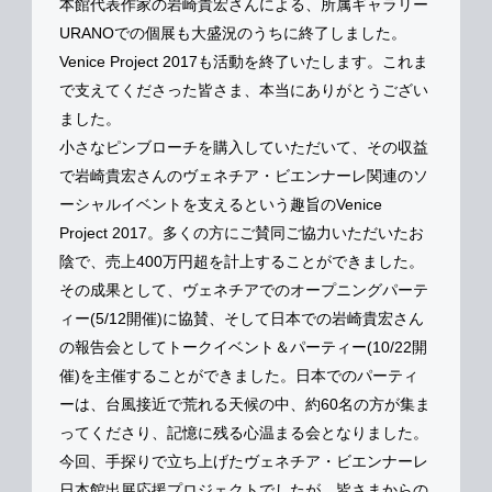
本館代表作家の岩崎貴宏さんによる、所属ギャラリー
URANOでの個展も大盛況のうちに終了しました。
Venice Project 2017も活動を終了いたします。これま
で支えてくださった皆さま、本当にありがとうござい
ました。
小さなピンブローチを購入していただいて、その収益
で岩崎貴宏さんのヴェネチア・ビエンナーレ関連のソ
ーシャルイベントを支えるという趣旨のVenice
Project 2017。多くの方にご賛同ご協力いただいたお
陰で、売上400万円超を計上することができました。
その成果として、ヴェネチアでのオープニングパーテ
ィー(5/12開催)に協賛、そして日本での岩崎貴宏さん
の報告会としてトークイベント＆パーティー(10/22開
催)を主催することができました。日本でのパーティ
ーは、台風接近で荒れる天候の中、約60名の方が集ま
ってくださり、記憶に残る心温まる会となりました。
今回、手探りで立ち上げたヴェネチア・ビエンナーレ
日本館出展応援プロジェクトでしたが、皆さまからの